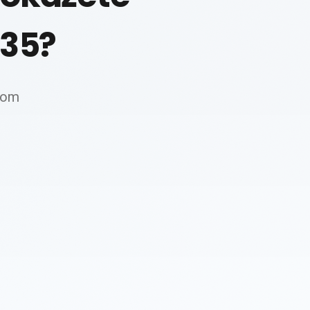
035?
 tom