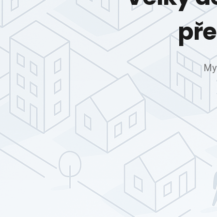
pře
Mys